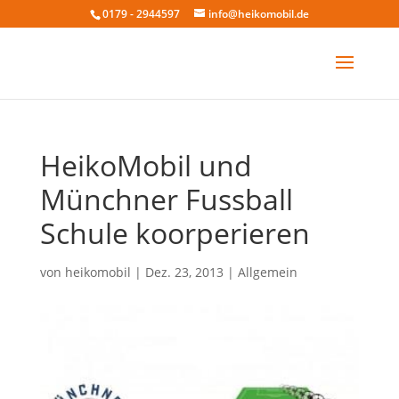
0179 - 2944597
info@heikomobil.de
HeikoMobil und
Münchner Fussball
Schule koorperieren
von
heikomobil
|
Dez. 23, 2013
|
Allgemein